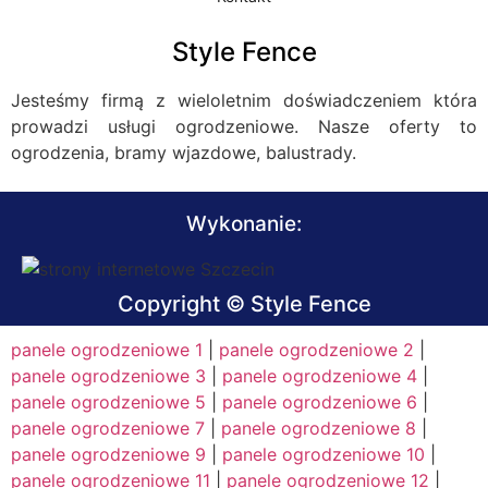
Style Fence
Jesteśmy firmą z wieloletnim doświadczeniem która
prowadzi usługi ogrodzeniowe. Nasze oferty to
ogrodzenia, bramy wjazdowe, balustrady.
Wykonanie:
Copyright © Style Fence
panele ogrodzeniowe 1
|
panele ogrodzeniowe 2
|
panele ogrodzeniowe 3
|
panele ogrodzeniowe 4
|
panele ogrodzeniowe 5
|
panele ogrodzeniowe 6
|
panele ogrodzeniowe 7
|
panele ogrodzeniowe 8
|
panele ogrodzeniowe 9
|
panele ogrodzeniowe 10
|
panele ogrodzeniowe 11
|
panele ogrodzeniowe 12
|