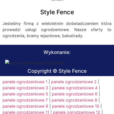
Style Fence
Jesteśmy firmą z wieloletnim doświadczeniem która
prowadzi usługi ogrodzeniowe. Nasze oferty to
ogrodzenia, bramy wjazdowe, balustrady.
Wykonanie:
Copyright © Style Fence
panele ogrodzeniowe 1
|
panele ogrodzeniowe 2
|
panele ogrodzeniowe 3
|
panele ogrodzeniowe 4
|
panele ogrodzeniowe 5
|
panele ogrodzeniowe 6
|
panele ogrodzeniowe 7
|
panele ogrodzeniowe 8
|
panele ogrodzeniowe 9
|
panele ogrodzeniowe 10
|
panele ogrodzeniowe 11
|
panele ogrodzeniowe 12
|