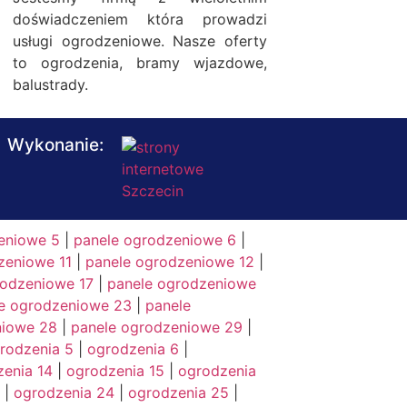
doświadczeniem która prowadzi
usługi ogrodzeniowe. Nasze oferty
to ogrodzenia, bramy wjazdowe,
balustrady.
Wykonanie:
eniowe 5
|
panele ogrodzeniowe 6
|
zeniowe 11
|
panele ogrodzeniowe 12
|
rodzeniowe 17
|
panele ogrodzeniowe
e ogrodzeniowe 23
|
panele
niowe 28
|
panele ogrodzeniowe 29
|
rodzenia 5
|
ogrodzenia 6
|
enia 14
|
ogrodzenia 15
|
ogrodzenia
|
ogrodzenia 24
|
ogrodzenia 25
|