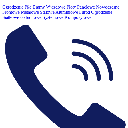
Ogrodzenia Piła Bramy Wjazdowe Płoty Panelowe Nowoczesne
Frontowe Metalowe Stalowe Aluminiowe Furtki Ogrodzenie
Siatkowe Gabionowe Systemowe Kompozytowe