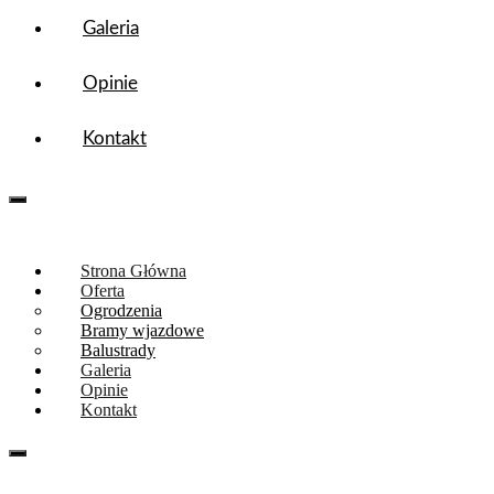
Galeria
Opinie
Kontakt
tel. 667-094-734
Strona Główna
Oferta
Ogrodzenia
Bramy wjazdowe
Balustrady
Galeria
Opinie
Kontakt
Tel. 667094734