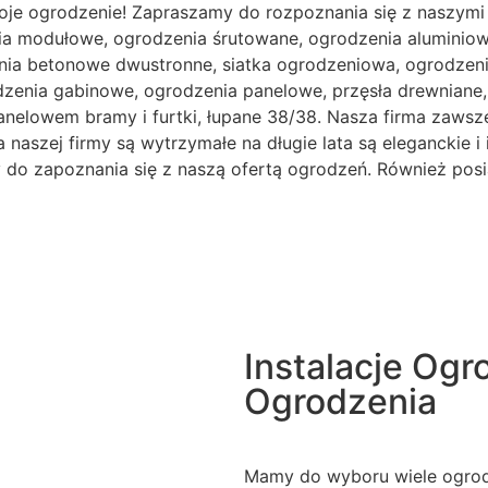
oje ogrodzenie! Zapraszamy do rozpoznania się z naszymi
ia modułowe, ogrodzenia śrutowane, ogrodzenia aluminiowe
ia betonowe dwustronne, siatka ogrodzeniowa, ogrodzenia
odzenia gabinowe, ogrodzenia panelowe, przęsła drewnian
anelowem bramy i furtki, łupane 38/38. Nasza firma zawsze
naszej firmy są wytrzymałe na długie lata są eleganckie i 
my do zapoznania się z naszą ofertą ogrodzeń. Również pos
Instalacje Og
Ogrodzenia
Mamy do wyboru wiele ogrodz