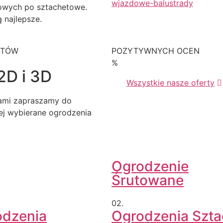
owych po sztachetowe.
 najlepsze.
KTÓW
POZYTYWNYCH OCEN
%
2D i 3D
Wszystkie nasze oferty
iami zapraszamy do
iej wybierane ogrodzenia
Ogrodzenie
Śrutowane
02.
odzenia
Ogrodzenia Szt