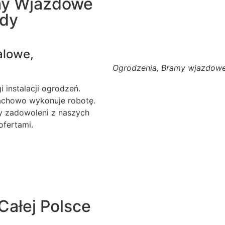
my Wjazdowe
ody
alowe,
Ogrodzenia, Bramy wjazdowe
 instalacji ogrodzeń.
fachowo wykonuje robotę.
my zadowoleni z naszych
ofertami.
Całej Polsce