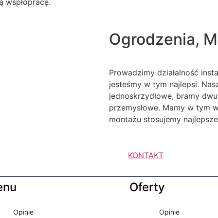
ą wspłópracę.
Ogrodzenia, M
Prowadzimy działalność inst
jesteśmy w tym najlepsi. Na
jednoskrzydłowe, bramy dwu
przemysłowe. Mamy w tym wie
montażu stosujemy najlepsze 
KONTAKT
enu
Oferty
Opinie
Opinie