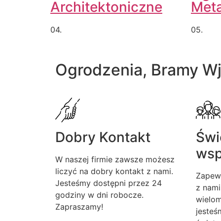
Architektoniczne
Met
04.
05.
Ogrodzenia, Bramy W
Dobry Kontakt
Świ
wsp
W naszej firmie zawsze możesz
liczyć na dobry kontakt z nami.
Zapew
Jesteśmy dostępni przez 24
z nami
godziny w dni robocze.
wielom
Zapraszamy!
jesteś