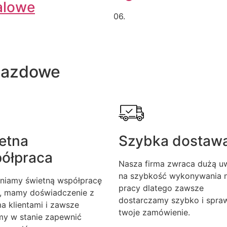
alowe
06.
jazdowe
etna
Szybka dostaw
ółpraca
Nasza firma zwraca dużą u
na szybkość wykonywania n
niamy świetną współpracę
pracy dlatego zawsze
, mamy doświadczenie z
dostarczamy szybko i spra
a klientami i zawsze
twoje zamówienie.
my w stanie zapewnić