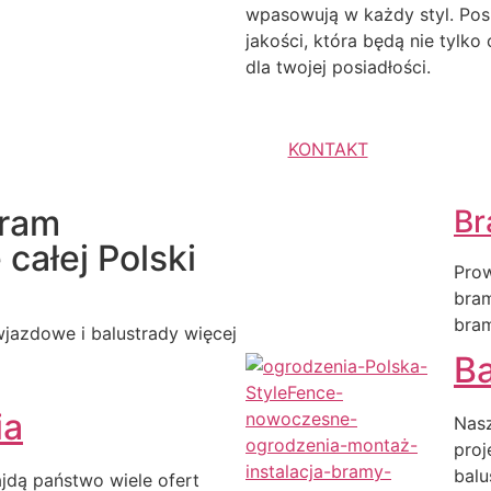
wpasowują w każdy styl. Pos
jakości, która będą nie tylk
dla twojej posiadłości.
KONTAKT
bram
Br
całej Polski
Prow
bra
bra
jazdowe i balustrady więcej
Ba
ia
Nasz
proj
balu
ajdą państwo wiele ofert