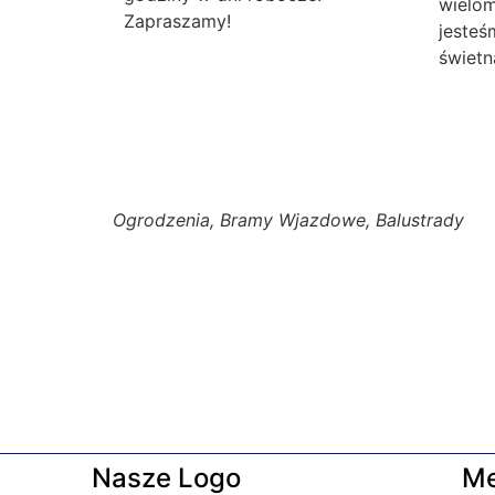
wielom
Zapraszamy!
jesteś
świetn
Ogrodzenia, Bramy Wjazdowe, Balustrady
Nasze Logo
M