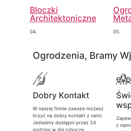
Bloczki
Ogr
Architektoniczne
Met
04.
05.
Ogrodzenia, Bramy W
Dobry Kontakt
Świ
wsp
W naszej firmie zawsze możesz
liczyć na dobry kontakt z nami.
Zapew
Jesteśmy dostępni przez 24
z nami
godziny w dni robocze.