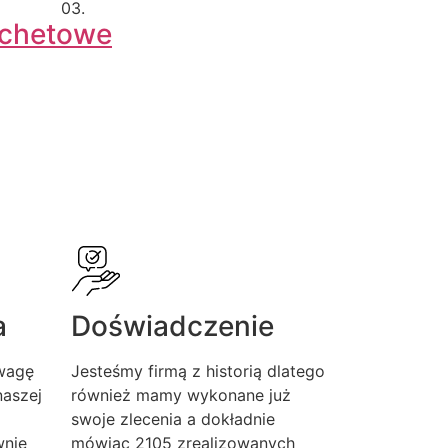
03.
achetowe
a
Doświadczenie
wagę
Jesteśmy firmą z historią dlatego
aszej
również mamy wykonane już
swoje zlecenia a dokładnie
wnie
mówiąc 2105 zrealizowanych