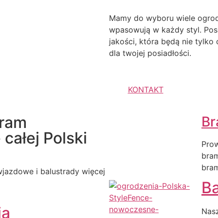
Mamy do wyboru wiele ogrodz
wpasowują w każdy styl. Pos
jakości, która będą nie tylk
dla twojej posiadłości.
KONTAKT
bram
Br
całej Polski
Prow
bra
bra
jazdowe i balustrady więcej
Ba
ia
Nasz