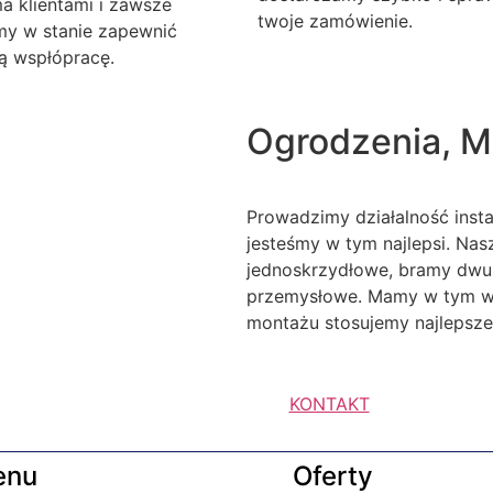
a klientami i zawsze
twoje zamówienie.
my w stanie zapewnić
ą wspłópracę.
Ogrodzenia, M
Prowadzimy działalność inst
jesteśmy w tym najlepsi. Na
jednoskrzydłowe, bramy dwu
przemysłowe. Mamy w tym wie
montażu stosujemy najlepsze 
KONTAKT
enu
Oferty