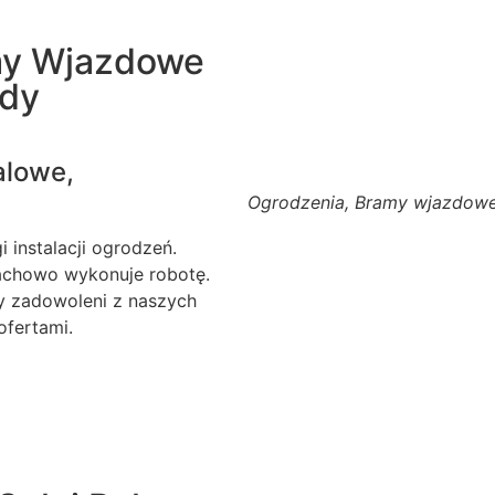
my Wjazdowe
ody
alowe,
Ogrodzenia, Bramy wjazdowe
 instalacji ogrodzeń.
fachowo wykonuje robotę.
my zadowoleni z naszych
ofertami.