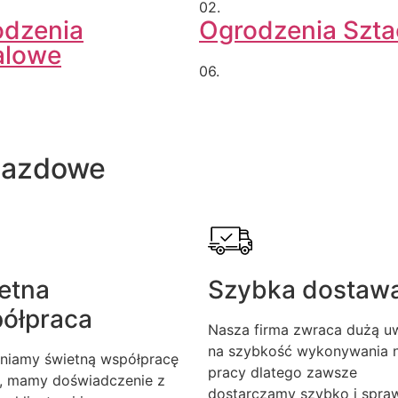
02.
odzenia
Ogrodzenia Szt
alowe
06.
jazdowe
etna
Szybka dostaw
ółpraca
Nasza firma zwraca dużą u
na szybkość wykonywania n
niamy świetną współpracę
pracy dlatego zawsze
, mamy doświadczenie z
dostarczamy szybko i spra