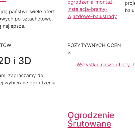
proj
balu
ajdą państwo wiele ofert
owych po sztachetowe.
 najlepsze.
KTÓW
POZYTYWNYCH OCEN
%
2D i 3D
Wszystkie nasze oferty
iami zapraszamy do
iej wybierane ogrodzenia
Ogrodzenie
Śrutowane