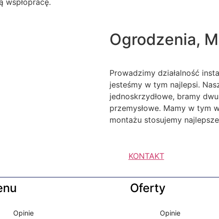
ą wspłópracę.
Ogrodzenia, M
Prowadzimy działalność inst
jesteśmy w tym najlepsi. Na
jednoskrzydłowe, bramy dwu
przemysłowe. Mamy w tym wie
montażu stosujemy najlepsze 
KONTAKT
enu
Oferty
Opinie
Opinie