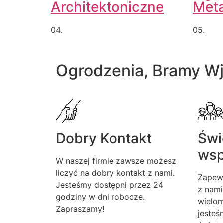
Architektoniczne
Met
04.
05.
Ogrodzenia, Bramy W
Dobry Kontakt
Świ
wsp
W naszej firmie zawsze możesz
liczyć na dobry kontakt z nami.
Zapew
Jesteśmy dostępni przez 24
z nami
godziny w dni robocze.
wielom
Zapraszamy!
jesteś