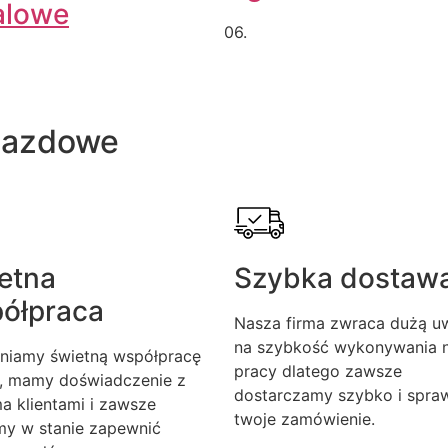
alowe
06.
jazdowe
etna
Szybka dostaw
ółpraca
Nasza firma zwraca dużą u
na szybkość wykonywania n
niamy świetną współpracę
pracy dlatego zawsze
, mamy doświadczenie z
dostarczamy szybko i spra
a klientami i zawsze
twoje zamówienie.
my w stanie zapewnić