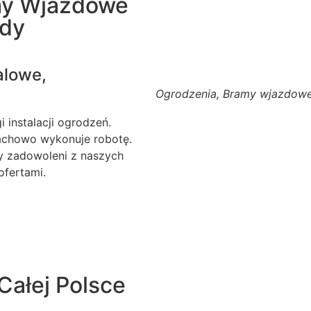
my Wjazdowe
ody
alowe,
Ogrodzenia, Bramy wjazdowe
 instalacji ogrodzeń.
fachowo wykonuje robotę.
my zadowoleni z naszych
ofertami.
Całej Polsce