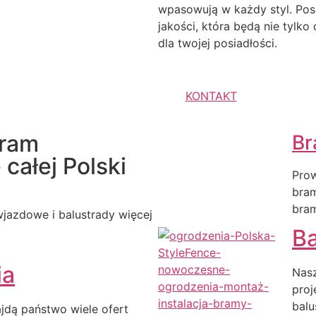
wpasowują w każdy styl. Pos
jakości, która będą nie tylk
dla twojej posiadłości.
KONTAKT
bram
Br
całej Polski
Prow
bra
bra
jazdowe i balustrady więcej
Ba
ia
Nasz
proj
balu
ajdą państwo wiele ofert