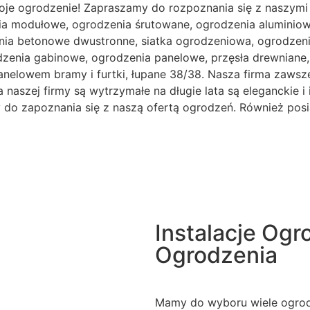
oje ogrodzenie! Zapraszamy do rozpoznania się z naszymi
ia modułowe, ogrodzenia śrutowane, ogrodzenia aluminiowe
ia betonowe dwustronne, siatka ogrodzeniowa, ogrodzenia
odzenia gabinowe, ogrodzenia panelowe, przęsła drewnian
anelowem bramy i furtki, łupane 38/38. Nasza firma zawsze
naszej firmy są wytrzymałe na długie lata są eleganckie i 
my do zapoznania się z naszą ofertą ogrodzeń. Również pos
Instalacje Og
Ogrodzenia
Mamy do wyboru wiele ogrodz