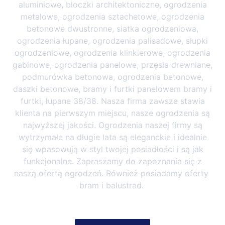
aluminiowe, bloczki architektoniczne, ogrodzenia
metalowe, ogrodzenia sztachetowe, ogrodzenia
betonowe dwustronne, siatka ogrodzeniowa,
ogrodzenia łupane, ogrodzenia palisadowe, słupki
ogrodzeniowe, ogrodzenia klinkierowe, ogrodzenia
gabinowe, ogrodzenia panelowe, przęsła drewniane,
podmurówka betonowa, ogrodzenia betonowe,
daszki betonowe, bramy i furtki panelowem bramy i
furtki, łupane 38/38. Nasza firma zawsze stawia
klienta na pierwszym miejscu, nasze ogrodzenia są
najwyższej jakości. Ogrodzenia naszej firmy są
wytrzymałe na długie lata są eleganckie i idealnie
się wpasowują w styl twojej posiadłości i są jak
funkcjonalne. Zapraszamy do zapoznania się z
naszą ofertą ogrodzeń. Również posiadamy oferty
bram i balustrad.