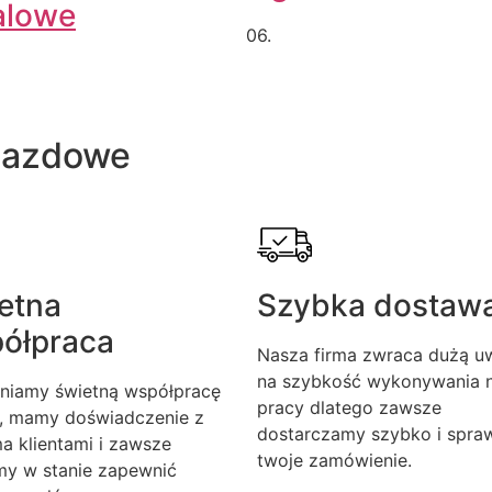
alowe
06.
jazdowe
etna
Szybka dostaw
ółpraca
Nasza firma zwraca dużą u
na szybkość wykonywania n
niamy świetną współpracę
pracy dlatego zawsze
, mamy doświadczenie z
dostarczamy szybko i spra
a klientami i zawsze
twoje zamówienie.
my w stanie zapewnić