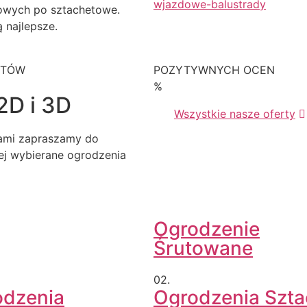
owych po sztachetowe.
 najlepsze.
KTÓW
POZYTYWNYCH OCEN
%
2D i 3D
Wszystkie nasze oferty
iami zapraszamy do
iej wybierane ogrodzenia
Ogrodzenie
Śrutowane
02.
odzenia
Ogrodzenia Szt