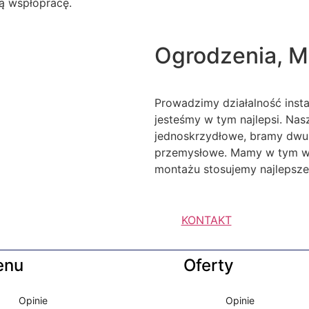
ą wspłópracę.
Ogrodzenia, M
Prowadzimy działalność inst
jesteśmy w tym najlepsi. Na
jednoskrzydłowe, bramy dwu
przemysłowe. Mamy w tym wie
montażu stosujemy najlepsze 
KONTAKT
enu
Oferty
Opinie
Opinie