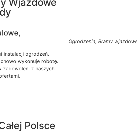
my Wjazdowe
ody
alowe,
Ogrodzenia, Bramy wjazdowe
 instalacji ogrodzeń.
fachowo wykonuje robotę.
my zadowoleni z naszych
ofertami.
Całej Polsce