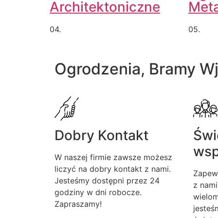
Architektoniczne
Met
04.
05.
Ogrodzenia, Bramy W
Dobry Kontakt
Świ
wsp
W naszej firmie zawsze możesz
liczyć na dobry kontakt z nami.
Zapew
Jesteśmy dostępni przez 24
z nami
godziny w dni robocze.
wielom
Zapraszamy!
jesteś