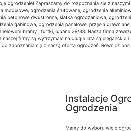
oje ogrodzenie! Zapraszamy do rozpoznania się z naszymi
ia modułowe, ogrodzenia śrutowane, ogrodzenia aluminiowe
ia betonowe dwustronne, siatka ogrodzeniowa, ogrodzenia
odzenia gabinowe, ogrodzenia panelowe, przęsła drewnian
anelowem bramy i furtki, łupane 38/38. Nasza firma zawsze
naszej firmy są wytrzymałe na długie lata są eleganckie i 
my do zapoznania się z naszą ofertą ogrodzeń. Również pos
Instalacje Og
Ogrodzenia
Mamy do wyboru wiele ogrodz