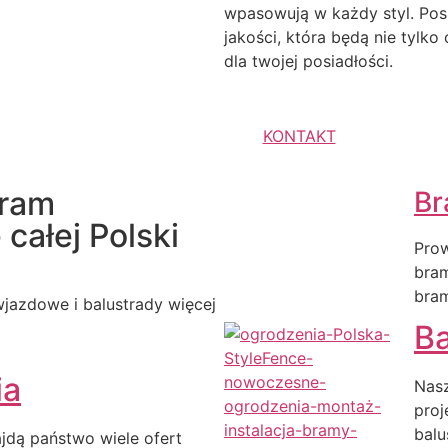
wpasowują w każdy styl. Pos
jakości, która będą nie tylk
dla twojej posiadłości.
KONTAKT
bram
Br
całej Polski
Prow
bra
bra
jazdowe i balustrady więcej
Ba
ia
Nasz
proj
balu
ajdą państwo wiele ofert