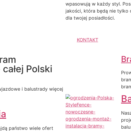
wpasowują w każdy styl. Pos
jakości, która będą nie tylk
dla twojej posiadłości.
KONTAKT
bram
Br
całej Polski
Prow
bra
bra
jazdowe i balustrady więcej
Ba
ia
Nasz
proj
balu
ajdą państwo wiele ofert