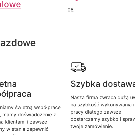
alowe
06.
jazdowe
etna
Szybka dostaw
ółpraca
Nasza firma zwraca dużą u
na szybkość wykonywania n
niamy świetną współpracę
pracy dlatego zawsze
, mamy doświadczenie z
dostarczamy szybko i spra
a klientami i zawsze
twoje zamówienie.
my w stanie zapewnić