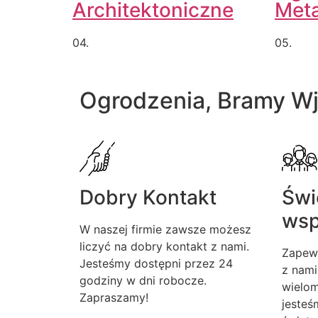
Architektoniczne
Met
04.
05.
Ogrodzenia, Bramy W
Dobry Kontakt
Świ
wsp
W naszej firmie zawsze możesz
liczyć na dobry kontakt z nami.
Zapew
Jesteśmy dostępni przez 24
z nami
godziny w dni robocze.
wielom
Zapraszamy!
jesteś