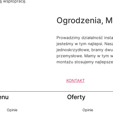
ą wspłópracę.
Ogrodzenia, M
Prowadzimy działalność inst
jesteśmy w tym najlepsi. Na
jednoskrzydłowe, bramy dwu
przemysłowe. Mamy w tym wie
montażu stosujemy najlepsze 
KONTAKT
enu
Oferty
Opinie
Opinie