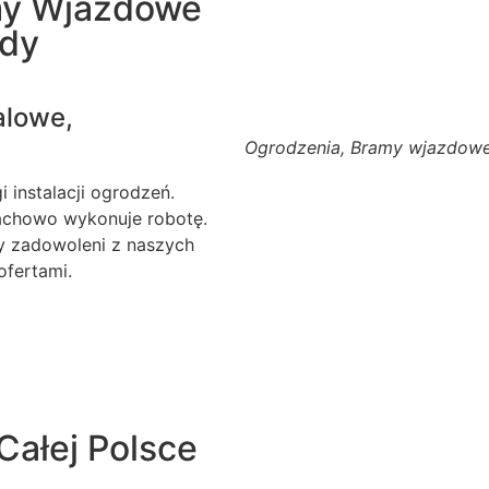
my Wjazdowe
ody
alowe,
Ogrodzenia, Bramy wjazdowe
 instalacji ogrodzeń.
fachowo wykonuje robotę.
my zadowoleni z naszych
ofertami.
Całej Polsce