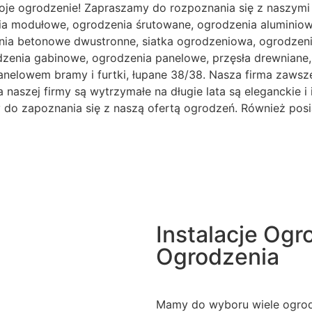
oje ogrodzenie! Zapraszamy do rozpoznania się z naszymi
ia modułowe, ogrodzenia śrutowane, ogrodzenia aluminiowe
ia betonowe dwustronne, siatka ogrodzeniowa, ogrodzenia
odzenia gabinowe, ogrodzenia panelowe, przęsła drewnian
anelowem bramy i furtki, łupane 38/38. Nasza firma zawsze
naszej firmy są wytrzymałe na długie lata są eleganckie i 
my do zapoznania się z naszą ofertą ogrodzeń. Również pos
Instalacje Og
Ogrodzenia
Mamy do wyboru wiele ogrodz