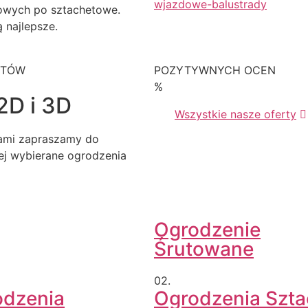
owych po sztachetowe.
 najlepsze.
KTÓW
POZYTYWNYCH OCEN
%
2D i 3D
Wszystkie nasze oferty
iami zapraszamy do
iej wybierane ogrodzenia
Ogrodzenie
Śrutowane
02.
odzenia
Ogrodzenia Szt