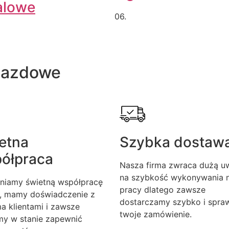
alowe
06.
jazdowe
etna
Szybka dostaw
ółpraca
Nasza firma zwraca dużą u
na szybkość wykonywania n
niamy świetną współpracę
pracy dlatego zawsze
, mamy doświadczenie z
dostarczamy szybko i spra
a klientami i zawsze
twoje zamówienie.
my w stanie zapewnić