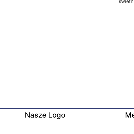
świetn
Nasze Logo
M