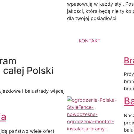
wpasowują w każdy styl. Pos
jakości, która będą nie tylk
dla twojej posiadłości.
KONTAKT
bram
Br
całej Polski
Prow
bra
bra
jazdowe i balustrady więcej
Ba
ia
Nasz
proj
balu
ajdą państwo wiele ofert