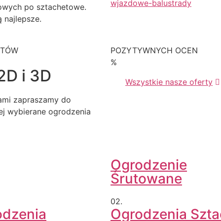
owych po sztachetowe.
 najlepsze.
KTÓW
POZYTYWNYCH OCEN
%
2D i 3D
Wszystkie nasze oferty
iami zapraszamy do
iej wybierane ogrodzenia
Ogrodzenie
Śrutowane
02.
odzenia
Ogrodzenia Szt