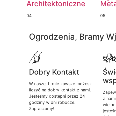
Architektoniczne
Met
04.
05.
Ogrodzenia, Bramy W
Dobry Kontakt
Świ
wsp
W naszej firmie zawsze możesz
liczyć na dobry kontakt z nami.
Zapew
Jesteśmy dostępni przez 24
z nami
godziny w dni robocze.
wielom
Zapraszamy!
jesteś