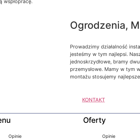
ą wspłópracę.
Ogrodzenia, M
Prowadzimy działalność inst
jesteśmy w tym najlepsi. Na
jednoskrzydłowe, bramy dwu
przemysłowe. Mamy w tym wie
montażu stosujemy najlepsze 
KONTAKT
enu
Oferty
Opinie
Opinie