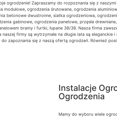
oje ogrodzenie! Zapraszamy do rozpoznania się z naszymi
ia modułowe, ogrodzenia śrutowane, ogrodzenia aluminiowe
ia betonowe dwustronne, siatka ogrodzeniowa, ogrodzenia
odzenia gabinowe, ogrodzenia panelowe, przęsła drewnian
anelowem bramy i furtki, łupane 38/38. Nasza firma zawsze
naszej firmy są wytrzymałe na długie lata są eleganckie i 
my do zapoznania się z naszą ofertą ogrodzeń. Również pos
Instalacje Og
Ogrodzenia
Mamy do wyboru wiele ogrodz