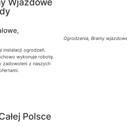
my Wjazdowe
ody
alowe,
Ogrodzenia, Bramy wjazdowe
 instalacji ogrodzeń.
fachowo wykonuje robotę.
my zadowoleni z naszych
ofertami.
Całej Polsce