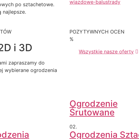
owych po sztachetowe.
 najlepsze.
KTÓW
POZYTYWNYCH OCEN
%
2D i 3D
Wszystkie nasze oferty
iami zapraszamy do
iej wybierane ogrodzenia
Ogrodzenie
Śrutowane
02.
odzenia
Ogrodzenia Szt