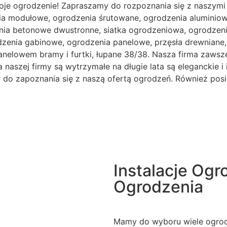
oje ogrodzenie! Zapraszamy do rozpoznania się z naszymi
ia modułowe, ogrodzenia śrutowane, ogrodzenia aluminiowe
ia betonowe dwustronne, siatka ogrodzeniowa, ogrodzenia
odzenia gabinowe, ogrodzenia panelowe, przęsła drewnian
anelowem bramy i furtki, łupane 38/38. Nasza firma zawsze
naszej firmy są wytrzymałe na długie lata są eleganckie i 
my do zapoznania się z naszą ofertą ogrodzeń. Również pos
Instalacje Og
Ogrodzenia
Mamy do wyboru wiele ogrodz