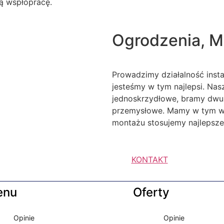
ą wspłópracę.
Ogrodzenia, M
Prowadzimy działalność inst
jesteśmy w tym najlepsi. Na
jednoskrzydłowe, bramy dwu
przemysłowe. Mamy w tym wie
montażu stosujemy najlepsze 
KONTAKT
enu
Oferty
Opinie
Opinie