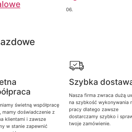
alowe
06.
jazdowe
etna
Szybka dostaw
ółpraca
Nasza firma zwraca dużą u
na szybkość wykonywania n
niamy świetną współpracę
pracy dlatego zawsze
, mamy doświadczenie z
dostarczamy szybko i spra
a klientami i zawsze
twoje zamówienie.
my w stanie zapewnić