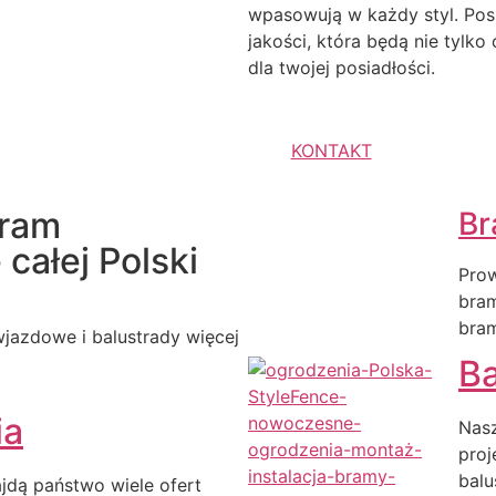
wpasowują w każdy styl. Pos
jakości, która będą nie tylk
dla twojej posiadłości.
KONTAKT
bram
Br
całej Polski
Prow
bra
bra
jazdowe i balustrady więcej
Ba
ia
Nasz
proj
balu
ajdą państwo wiele ofert