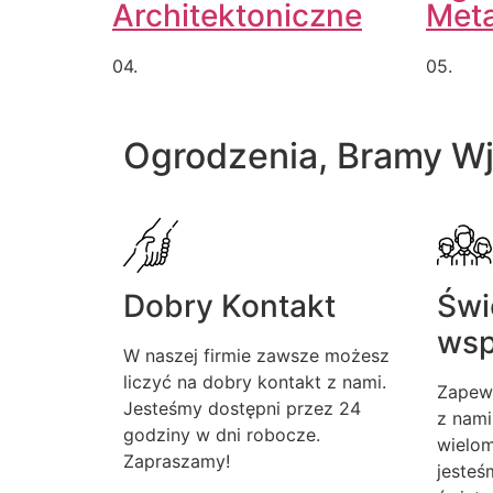
Architektoniczne
Met
04.
05.
Ogrodzenia, Bramy W
Dobry Kontakt
Świ
wsp
W naszej firmie zawsze możesz
liczyć na dobry kontakt z nami.
Zapew
Jesteśmy dostępni przez 24
z nami
godziny w dni robocze.
wielom
Zapraszamy!
jesteś