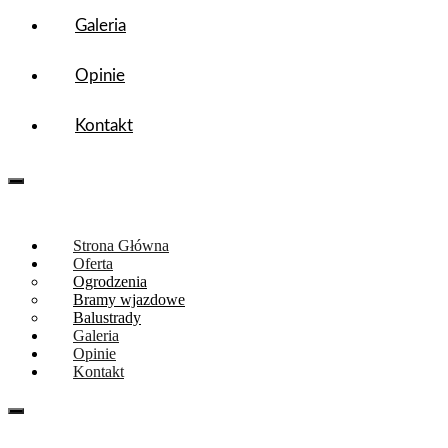
Galeria
Opinie
Kontakt
tel. 667-094-734
Strona Główna
Oferta
Ogrodzenia
Bramy wjazdowe
Balustrady
Galeria
Opinie
Kontakt
Tel. 667094734