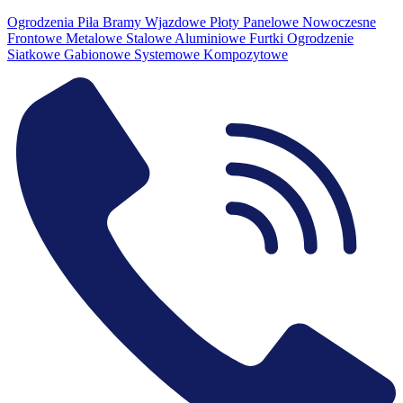
Ogrodzenia Piła Bramy Wjazdowe Płoty Panelowe Nowoczesne
Frontowe Metalowe Stalowe Aluminiowe Furtki Ogrodzenie
Siatkowe Gabionowe Systemowe Kompozytowe