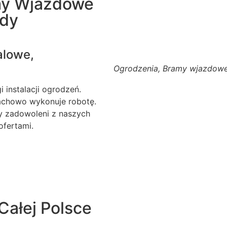
my Wjazdowe
ody
alowe,
Ogrodzenia, Bramy wjazdowe
 instalacji ogrodzeń.
fachowo wykonuje robotę.
my zadowoleni z naszych
ofertami.
Całej Polsce