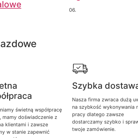
alowe
06.
jazdowe
etna
Szybka dostaw
ółpraca
Nasza firma zwraca dużą u
na szybkość wykonywania n
niamy świetną współpracę
pracy dlatego zawsze
, mamy doświadczenie z
dostarczamy szybko i spra
a klientami i zawsze
twoje zamówienie.
my w stanie zapewnić