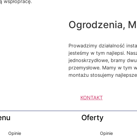
ą wspłópracę.
Ogrodzenia, M
Prowadzimy działalność inst
jesteśmy w tym najlepsi. Na
jednoskrzydłowe, bramy dwu
przemysłowe. Mamy w tym wie
montażu stosujemy najlepsze 
KONTAKT
enu
Oferty
Opinie
Opinie