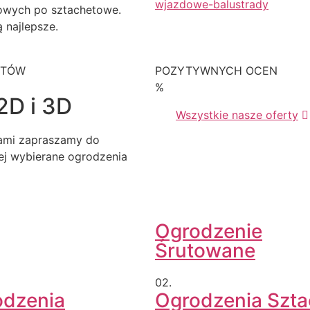
owych po sztachetowe.
 najlepsze.
KTÓW
POZYTYWNYCH OCEN
%
2D i 3D
Wszystkie nasze oferty
iami zapraszamy do
iej wybierane ogrodzenia
Ogrodzenie
Śrutowane
02.
odzenia
Ogrodzenia Szt