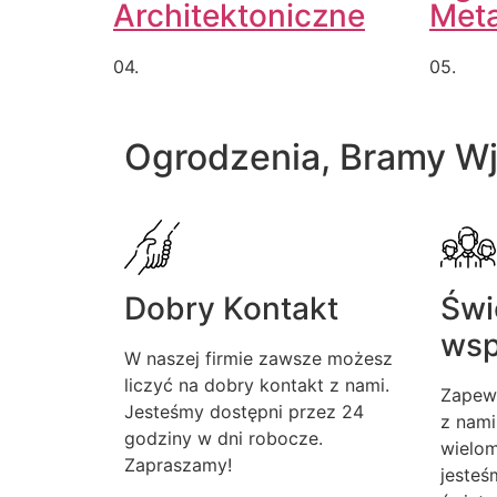
Architektoniczne
Met
04.
05.
Ogrodzenia, Bramy W
Dobry Kontakt
Świ
wsp
W naszej firmie zawsze możesz
liczyć na dobry kontakt z nami.
Zapew
Jesteśmy dostępni przez 24
z nami
godziny w dni robocze.
wielom
Zapraszamy!
jesteś