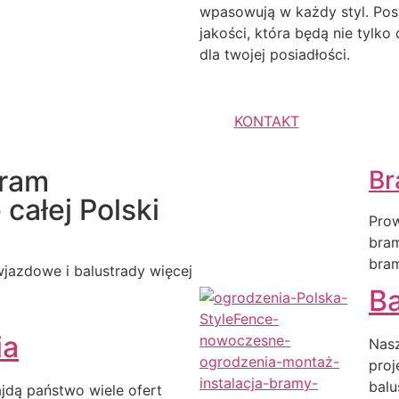
wpasowują w każdy styl. Pos
jakości, która będą nie tylk
dla twojej posiadłości.
KONTAKT
bram
Br
całej Polski
Prow
bra
bra
jazdowe i balustrady więcej
Ba
ia
Nasz
proj
balu
ajdą państwo wiele ofert