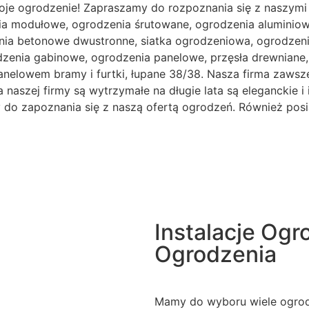
oje ogrodzenie! Zapraszamy do rozpoznania się z naszymi
ia modułowe, ogrodzenia śrutowane, ogrodzenia aluminiowe
ia betonowe dwustronne, siatka ogrodzeniowa, ogrodzenia
odzenia gabinowe, ogrodzenia panelowe, przęsła drewnian
anelowem bramy i furtki, łupane 38/38. Nasza firma zawsze
naszej firmy są wytrzymałe na długie lata są eleganckie i 
my do zapoznania się z naszą ofertą ogrodzeń. Również pos
Instalacje Og
Ogrodzenia
Mamy do wyboru wiele ogrodz